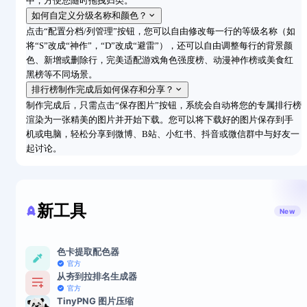
中，方便您随时拖拽归类。
如何自定义分级名称和颜色？
点击“配置分档/列管理”按钮，您可以自由修改每一行的等级名称（如
将“S”改成“神作”，“D”改成“避雷”），还可以自由调整每行的背景颜
色、新增或删除行，完美适配游戏角色强度榜、动漫神作榜或美食红
黑榜等不同场景。
排行榜制作完成后如何保存和分享？
制作完成后，只需点击“保存图片”按钮，系统会自动将您的专属排行榜
渲染为一张精美的图片并开始下载。您可以将下载好的图片保存到手
机或电脑，轻松分享到微博、B站、小红书、抖音或微信群中与好友一
起讨论。
新工具
New
色卡提取配色器
官方
从夯到拉排名生成器
官方
TinyPNG 图片压缩